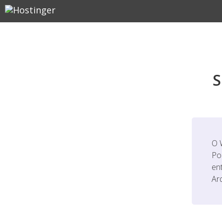
S
O 
Po
en
Ar