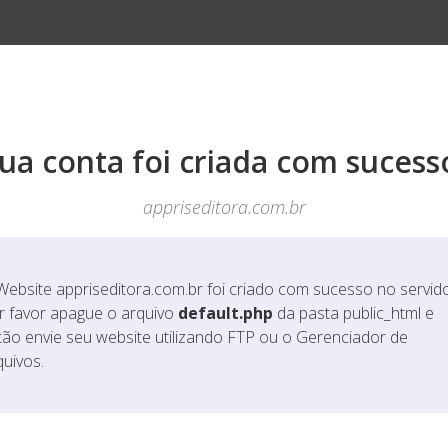
ua conta foi criada com sucess
appriseditora.com.br
Website
appriseditora.com.br
foi criado com sucesso no servido
r favor apague o arquivo
default.php
da pasta public_html e
tão envie seu website utilizando FTP ou o Gerenciador de
quivos.